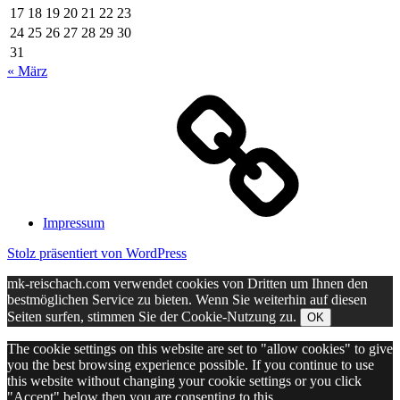
17
18
19
20
21
22
23
24
25
26
27
28
29
30
31
« März
Impressum
Stolz präsentiert von WordPress
mk-reischach.com verwendet cookies von Dritten um Ihnen den
bestmöglichen Service zu bieten. Wenn Sie weiterhin auf diesen
Seiten surfen, stimmen Sie der Cookie-Nutzung zu.
OK
The cookie settings on this website are set to "allow cookies" to give
you the best browsing experience possible. If you continue to use
this website without changing your cookie settings or you click
"Accept" below then you are consenting to this.