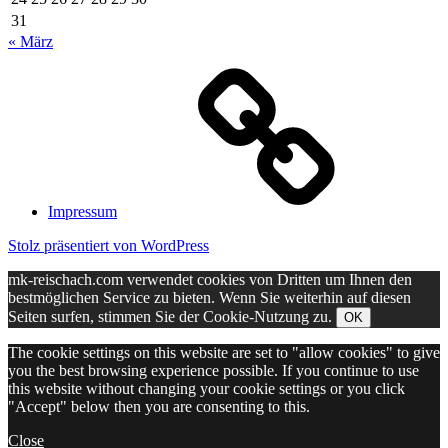
31
« März
Impressum
Stolz präsentiert von WordPress
mk-reischach.com verwendet cookies von Dritten um Ihnen den
bestmöglichen Service zu bieten. Wenn Sie weiterhin auf diesen
Seiten surfen, stimmen Sie der Cookie-Nutzung zu.
OK
The cookie settings on this website are set to "allow cookies" to give
you the best browsing experience possible. If you continue to use
this website without changing your cookie settings or you click
"Accept" below then you are consenting to this.
Close