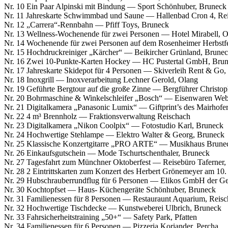
Nr. 10 Ein Paar Alpinski mit Bindung — Sport Schönhuber, Bruneck
Nr. 11 Jahreskarte Schwimmbad und Saune — Hallenbad Cron 4, Re
Nr. 12 „Carrera“-Rennbahn — Pfiff Toys, Bruneck
Nr. 13 Wellness-Wochenende für zwei Personen — Hotel Mirabell, 
Nr. 14 Wochenende für zwei Personen auf dem Rosenheimer Herbst
Nr. 15 Hochdruckreiniger „Kärcher“ — Beikircher Grünland, Brune
Nr. 16 Zwei 10-Punkte-Karten Hockey — HC Pustertal GmbH, Bru
Nr. 17 Jahreskarte Skidepot für 4 Personen — Skiverleih Rent & Go,
Nr. 18 Inoxgrill — Inoxverarbeitung Lechner Gerold, Olang
Nr. 19 Geführte Bergtour auf die große Zinne — Bergführer Christo
Nr. 20 Bohrmaschine & Winkelschleifer „Bosch“ — Eisenwaren Web
Nr. 21 Digitalkamera „Panasonic Lumix“ — Giftprint’s des Mairhof
Nr. 22 4 m³ Brennholz — Fraktionsverwaltung Reischach
Nr. 23 Digitalkamera „Nikon Coolpix“ — Fotostudio Karl, Bruneck
Nr. 24 Hochwertige Stehlampe — Elektro Walter & Georg, Bruneck
Nr. 25 Klassische Konzertgitarre „PRO ARTE“ — Musikhaus Brune
Nr. 26 Einkaufsgutschein — Mode Tschurtschenthaler, Bruneck
Nr. 27 Tagesfahrt zum Münchner Oktoberfest — Reisebüro Taferner,
Nr. 28 2 Eintrittskarten zum Konzert des Herbert Grönemeyer am 10
Nr. 29 Hubschrauberrundflug für 6 Personen — Elikos GmbH der Ge
Nr. 30 Kochtopfset — Haus- Küchengeräte Schönhuber, Bruneck
Nr. 31 Familienessen für 8 Personen — Restauraunt Aquarium, Reis
Nr. 32 Hochwertige Tischdecke — Kunstweberei Ulbrich, Bruneck
Nr. 33 Fahrsicherheitstraining „50+“ — Safety Park, Pfatten
Nr. 34 Familienessen für 6 Personen — Pizzeria Koriander, Percha