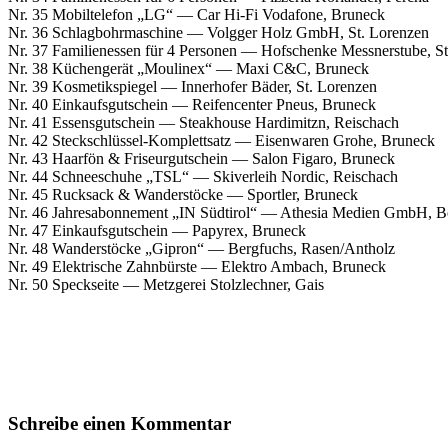
Nr. 35 Mobiltelefon „LG“ — Car Hi-Fi Vodafone, Bruneck
Nr. 36 Schlagbohrmaschine — Volgger Holz GmbH, St. Lorenzen
Nr. 37 Familienessen für 4 Personen — Hofschenke Messnerstube, St
Nr. 38 Küchengerät „Moulinex“ — Maxi C&C, Bruneck
Nr. 39 Kosmetikspiegel — Innerhofer Bäder, St. Lorenzen
Nr. 40 Einkaufsgutschein — Reifencenter Pneus, Bruneck
Nr. 41 Essensgutschein — Steakhouse Hardimitzn, Reischach
Nr. 42 Steckschlüssel-Komplettsatz — Eisenwaren Grohe, Bruneck
Nr. 43 Haarfön & Friseurgutschein — Salon Figaro, Bruneck
Nr. 44 Schneeschuhe „TSL“ — Skiverleih Nordic, Reischach
Nr. 45 Rucksack & Wanderstöcke — Sportler, Bruneck
Nr. 46 Jahresabonnement „IN Südtirol“ — Athesia Medien GmbH, 
Nr. 47 Einkaufsgutschein — Papyrex, Bruneck
Nr. 48 Wanderstöcke „Gipron“ — Bergfuchs, Rasen/Antholz
Nr. 49 Elektrische Zahnbürste — Elektro Ambach, Bruneck
Nr. 50 Speckseite — Metzgerei Stolzlechner, Gais
Schreibe einen Kommentar