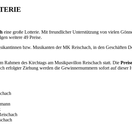
TTERIE
ch
eine große Lotterie. Mit freundlicher Unterstützung von vielen Gönne
olgen weitere 49 Preise.
n Musikantinnen bzw. Musikanten der MK Reischach, in den Geschäften 
im Rahmen des Kirchtags am Musikpavillon Reischach statt. Die
Preis
 Nach erfolgter Ziehung werden die Gewinnernummern sofort auf dieser 
schach
tmann
k
Reischach
ischach