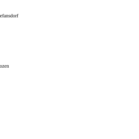
efansdorf
Bozen