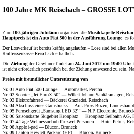
100 Jahre MK Reischach – GROSSE LO
Zum
100-jährigen Jubiläum
organisiert die
Musikkapelle Reischa
Hauptpreis ist ein Auto Fiat 500 in der Ausführung Lounge
, es f
Der Losverkauf ist bereits kräftig angelaufen – Lose sind bei alle
Raiffeissenkasse Reischach erhältlich.
Die
Ziehung
der Gewinner findet am
24. Juni 2012 um 19:00 Uhr
ist nicht erforderlich persönlich bei der Ziehung anwesend zu sein.
Preise mit freundlicher Unterstützung von
Nr. 01 Auto Fiat 500 Lounge — Automarket, Percha
Nr. 02 Scooter „Jet EuroX 50“ — Willeit Johann Sanitäranlagen, Rei
Nr. 03 Elektrofahrrad — Bäckerei Graziadei, Reischach
Nr. 04 Abschuss eines Gamsbocks — Aut. Prov. Bozen, Landeshaup
Nr. 05 Fernsehgerät „Samsung LED 32′“ — N.P. Electronic, Brunec
Nr. 06 Saisonskarte Skigebiet Kronplatz — Kronplatz Seilbahn AG, 
Nr. 07 4-Tage Wellnessurlaub für zwei Personen — Hotel Petrus, Re
Nr. 08 Apple i-pad — Blucon, Bruneck
Nr. 09 Laptop Hewlett Packard (HP) — Blucon, Bruneck