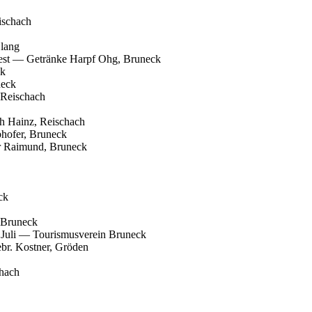
ischach
Olang
fest — Getränke Harpf Ohg, Bruneck
ck
neck
 Reischach
ph Hainz, Reischach
hofer, Bruneck
er Raimund, Bruneck
ck
 Bruneck
. Juli — Tourismusverein Bruneck
br. Kostner, Gröden
chach